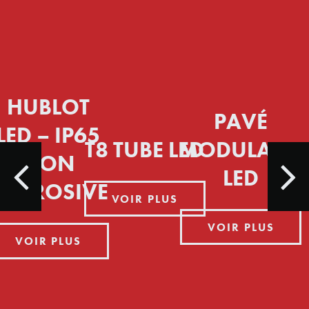
HUBLOT
PAVÉ
LED – IP65
T8 TUBE LED
MODULAIRE
NON
LED
CORROSIVE
VOIR PLUS
VOIR PLUS
VOIR PLUS