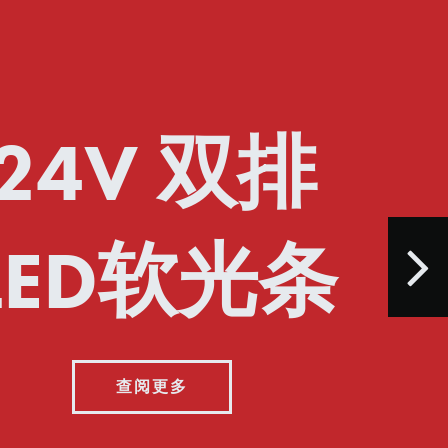
24V 双排
LED软光条
查阅更多